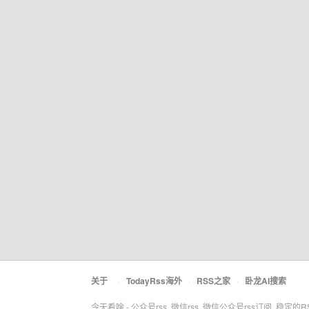
关于
·
TodayRss海外
·
RSS之家
·
卧龙AI搜索
今天看啥 - 公众号rss, 微信rss, 微信公众号rss订阅, 稳定的