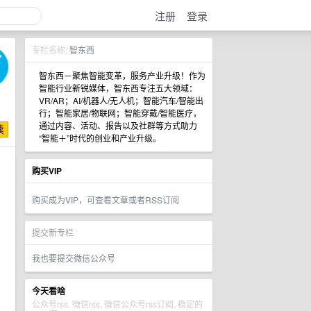
注册
登录
专栏名称:
智东西
智东西－聚焦智能变革，服务产业升级！作为
智能行业新锐媒体，智东西专注五大领域：
VR/AR；AI/机器人/无人机；智能汽车/智能出
行；智能家居/物联网；智能穿戴/智能医疗，
通过内容、活动、报告以及社群等方式助力
“智能＋”时代的创业和产业升级。
购买VIP
购买成为VIP，可查看文章或者RSS订阅
提交新专栏
我也要提交微信公众号
今天看啥
公众号rss, 微信rss, 微信公众号rss订阅, 稳定的