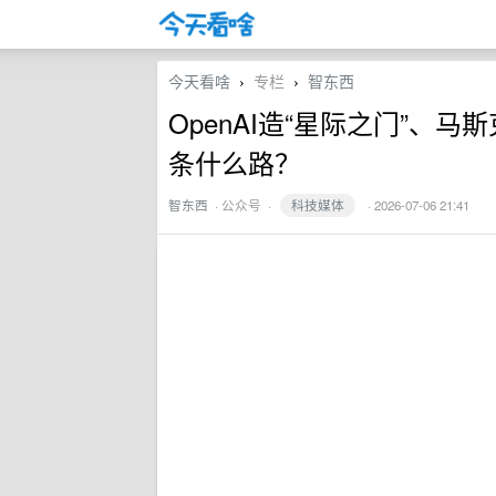
今天看啥
专栏
智东西
›
›
OpenAI造“星际之门”、马
条什么路？
智东西
·
公众号
·
科技媒体
· 2026-07-06 21:41