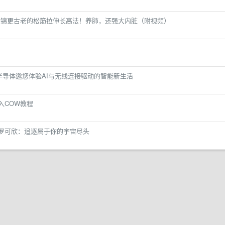
段锦更古老的松筋拉伸长高法！养肺，还强大内脏（附视频）
半导体邀您体验AI与无线连接驱动的智能新生活
入COW教程
丨罗可欣：追逐属于你的宇宙尽头