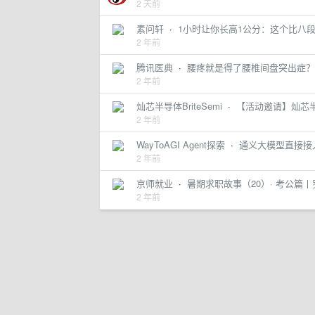
2 天前
素问轩
·
1小时让你长高1公分：这个比八
2 年前
腾讯医典
·
腰疼就是得了腰椎间盘突出症？
2 年前
灿芯半导体BriteSemi
·
【活动邀请】灿芯
2 年前
WayToAGI Agent探索
·
通义大模型直接接
2 年前
京师就业
·
暑期求职故事（20）· 考公篇
2 年前