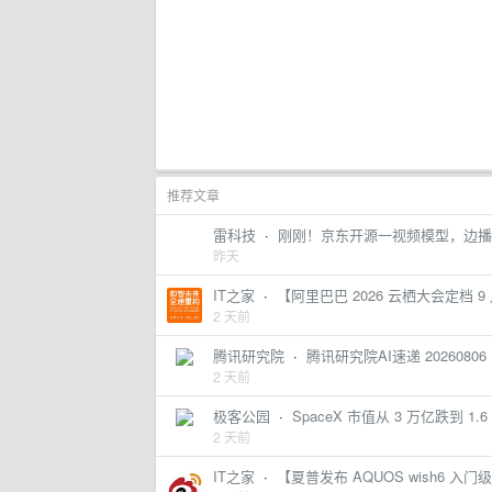
推荐文章
雷科技
·
刚刚！京东开源一视频模型，边播
昨天
IT之家
·
【阿里巴巴 2026 云栖大会定档 9 月 2
2 天前
腾讯研究院
·
腾讯研究院AI速递 20260806
2 天前
极客公园
·
SpaceX 市值从 3 万亿跌到 
2 天前
IT之家
·
【夏普发布 AQUOS wish6 入门级手机