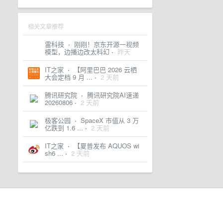
相关文章推荐
雷科技
·
刚刚！京东开源一视频
模型，边播边改太科幻
·
昨天
IT之家
·
【阿里巴巴 2026 云栖
大会定档 9 月 ...
·
2 天前
腾讯研究院
·
腾讯研究院AI速递
20260806
·
2 天前
极客公园
·
SpaceX 市值从 3 万
亿跌到 1.6 ...
·
2 天前
IT之家
·
【夏普发布 AQUOS wi
sh6 ...
·
2 天前