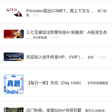
Princeton提出COMET，用上下文与 ...
·
将门创
投
·
昨天
三七互娱加注昉擎科技A1轮融资：AI投资生态
...
·
IPO早知道
·
2 天前
欢迎加入创乎终身VIP、VVIP | ...
·
创乎
·
2 天前
【每日一练】天坑（Day 1046）
·
羊羊的地理教室
·
2 年前
白门秋柳，金陵520m²合院别墅
·
舶乐汇ONBOX
·