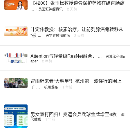
【4200】张玉松教授谈骨保护药物在结直肠癌
...
·
良医汇肿瘤资讯
·
2 天前
叶定伟教授：核素治疗，让前列腺癌骨转移从
“被 ...
·
医学界肿瘤前沿
·
2 天前
Attention与轻量级ResNet融合， ...
·
AI算法科研p
aper
·
2 年前
冒雨赶来看“大明星”！杭州第一波懂行的围上
了 ...
·
杭州发布
·
1 年前
男女双打回归！奥运会乒乓球金牌增至6枚
·
海
伦融媒
·
1 年前