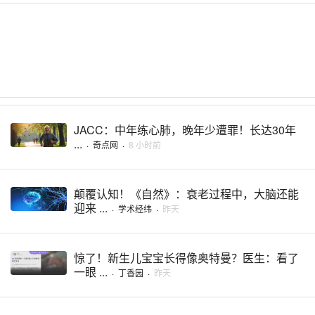
JACC：中年练心肺，晚年少遭罪！长达30年
...
·
奇点网
·
8 小时前
颠覆认知！《自然》：衰老过程中，大脑还能
迎来 ...
·
学术经纬
·
昨天
惊了！新生儿宝宝长得像奥特曼？医生：看了
一眼 ...
·
丁香园
·
昨天