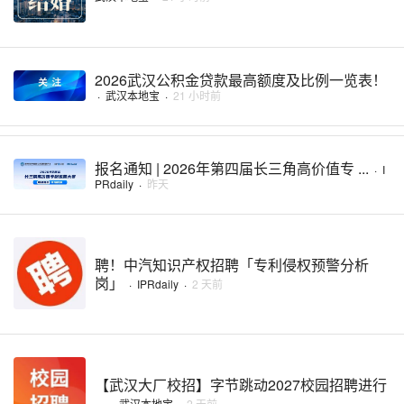
2026武汉公积金贷款最高额度及比例一览表！
·
武汉本地宝
·
21 小时前
报名通知 | 2026年第四届长三角高价值专 ...
·
I
PRdaily
·
昨天
聘！中汽知识产权招聘「专利侵权预警分析
岗」
·
IPRdaily
·
2 天前
【武汉大厂校招】字节跳动2027校园招聘进行
...
·
武汉本地宝
·
2 天前