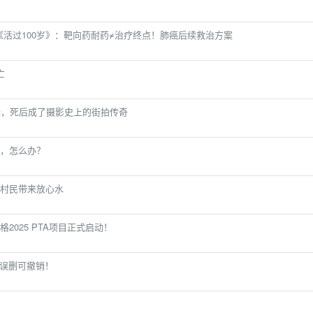
:00《活过100岁》：靶向药耐药≠治疗终点！肺癌后续救治方案
亡
姆，死后成了摄影史上的街拍传奇
，怎么办？
村民带来放心水
2025 PTA项目正式启动！
，误删可撤销！