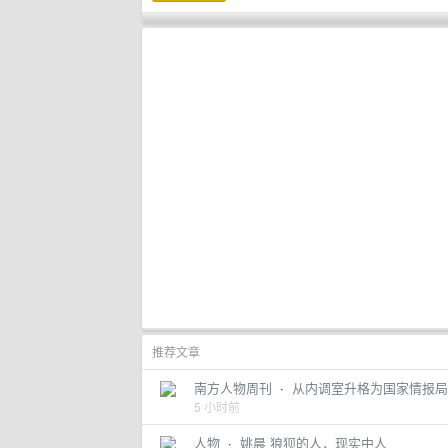
推荐文章
南方人物周刊
·
从内调室升格为国家情报局
5 小时前
人物
·
姚晨 狼狈的人，现实中人