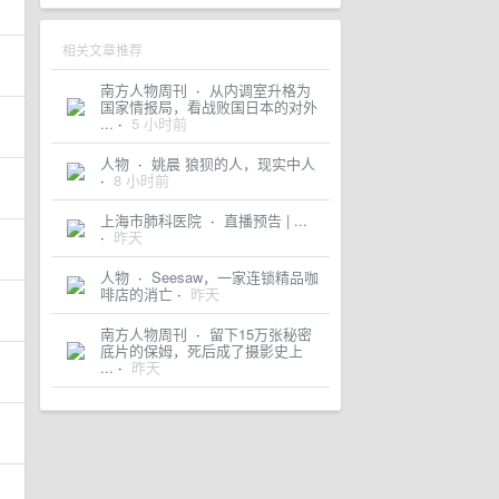
相关文章推荐
南方人物周刊
·
从内调室升格为
国家情报局，看战败国日本的对外
...
·
5 小时前
人物
·
姚晨 狼狈的人，现实中人
·
8 小时前
上海市肺科医院
·
直播预告 | ...
·
昨天
人物
·
Seesaw，一家连锁精品咖
啡店的消亡
·
昨天
南方人物周刊
·
留下15万张秘密
底片的保姆，死后成了摄影史上
...
·
昨天