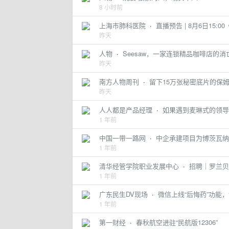
8 小时前
上海市肺科医院
·
直播预告 | 8月6日15
昨天
人物
·
Seesaw，一家连锁精品咖啡店的消
昨天
南方人物周刊
·
留下15万张秘密底片的保
昨天
人人都是产品经理
·
如果遇到麦琳式的领导
1 年前
中国一带一路网
·
中企承建项目为博茨瓦纳
1 年前
清华经管学院职业发展中心
·
招聘｜罗兰贝格
1 年前
广东民生DV现场
·
微信上线“后悔药”功能
1 年前
第一财经
·
春秋航空进驻“民航版12306”