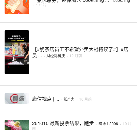
·
bookthing
·
1 年前
【#奶茶店员工不希望外卖大战持续了#】#店
员 ...
·
财经网科技
·
12 月前
康信视点 | ...
·
知产力
·
10 月前
251010 最新投票结果，跑步
·
陶博士2006
·
10 月
前