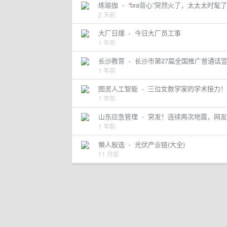
练瑜伽
·
“bra背心”突然火了，太太太时髦
2 天前
大厂日爆
·
今日大厂员工事
1 年前
长沙教育
·
长沙市第27届全国推广普通话
1 年前
图灵人工智能
·
三位女数学家的学术接力！
1 年前
山东应急管理
·
突发！连续两次地震，网友
1 年前
懒人股选
·
光伏产业链(大全)
11 月前