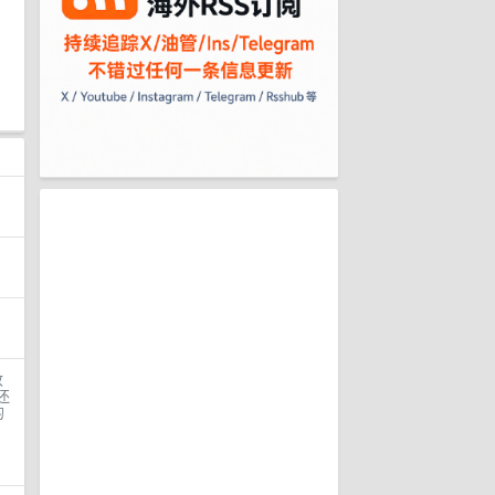
改
还
的