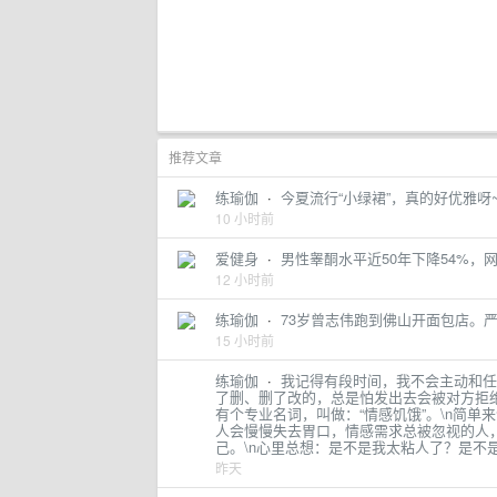
推荐文章
练瑜伽
·
今夏流行“小绿裙”，真的好优雅呀
10 小时前
爱健身
·
男性睾酮水平近50年下降54%，
12 小时前
练瑜伽
·
73岁曾志伟跑到佛山开面包店。严
15 小时前
练瑜伽
·
我记得有段时间，我不会主动和任
了删、删了改的，总是怕发出去会被对方拒绝
有个专业名词，叫做：“情感饥饿”。\n简
人会慢慢失去胃口，情感需求总被忽视的人
己。\n心里总想：是不是我太粘人了？是不
昨天