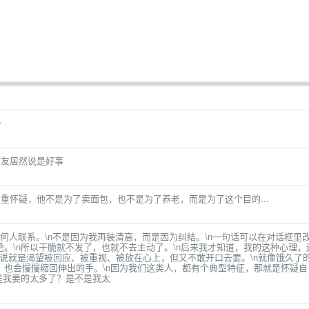
~
网友居然说是好事
重怀疑，他不是为了卖面包，也不是为了养老，而是为了这个目的...
何人联系。\n不是因为我再装清高，而是因为纠结。\n一句话可以在对话框里
。\n所以干脆就不发了，也就不去主动了。\n后来我才知道，我的这种心理，
单来说就是渴望被回应、被重视、被放在心上，但又不敢开口去要。\n就像饿久了
，也会慢慢缩回伸出的手。\n因为我们这类人，都有个典型特征，那就是怀疑自
是我要的太多了？是不是我太