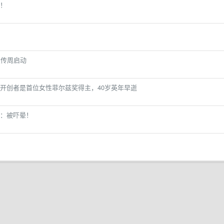
了！
宣传周启动
开创者是首位女性菲尔兹奖得主，40岁英年早逝
：被吓晕！