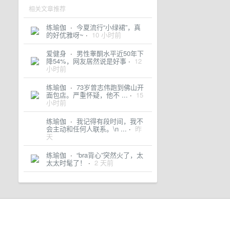
相关文章推荐
练瑜伽
·
今夏流行“小绿裙”，真
的好优雅呀~
·
10 小时前
爱健身
·
男性睾酮水平近50年下
降54%，网友居然说是好事
·
12
小时前
练瑜伽
·
73岁曾志伟跑到佛山开
面包店。严重怀疑，他不 ...
·
15
小时前
练瑜伽
·
我记得有段时间，我不
会主动和任何人联系。\n ...
·
昨
天
练瑜伽
·
“bra背心”突然火了，太
太太时髦了！
·
2 天前