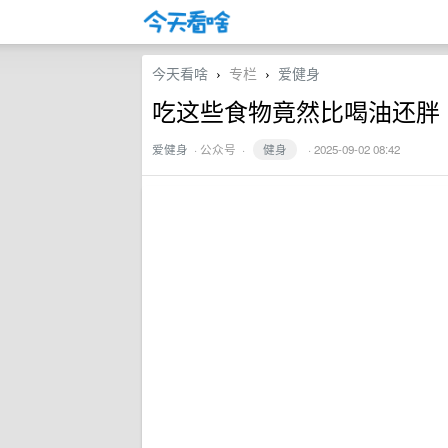
今天看啥
专栏
爱健身
›
›
吃这些食物竟然比喝油还胖
爱健身
·
公众号
·
健身
· 2025-09-02 08:42