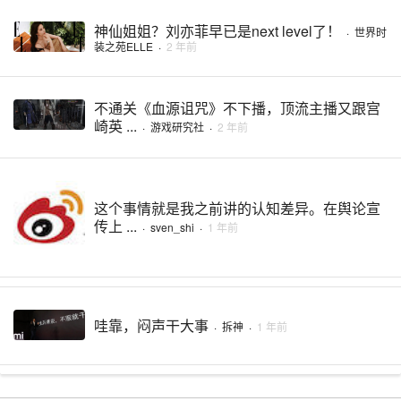
神仙姐姐？刘亦菲早已是next level了！
·
世界时
装之苑ELLE
·
2 年前
不通关《血源诅咒》不下播，顶流主播又跟宫
崎英 ...
·
游戏研究社
·
2 年前
这个事情就是我之前讲的认知差异。在舆论宣
传上 ...
·
sven_shi
·
1 年前
哇靠，闷声干大事
·
拆神
·
1 年前