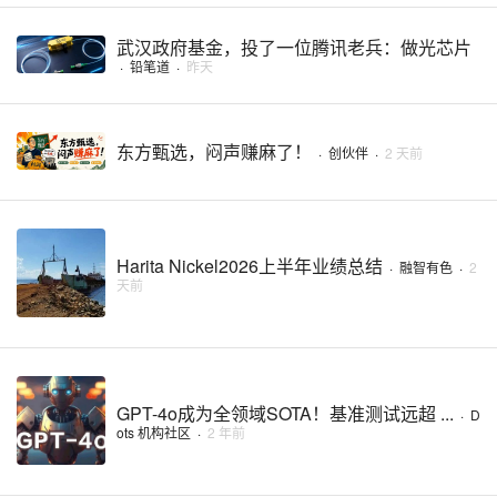
武汉政府基金，投了一位腾讯老兵：做光芯片
·
铅笔道
·
昨天
东方甄选，闷声赚麻了！
·
创伙伴
·
2 天前
Harita Nickel2026上半年业绩总结
·
融智有色
·
2
天前
GPT-4o成为全领域SOTA！基准测试远超 ...
·
D
ots 机构社区
·
2 年前