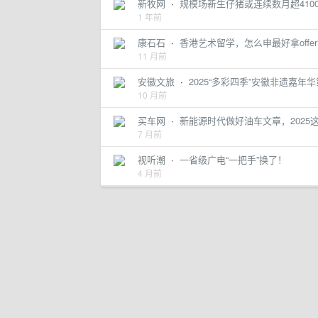
新牧网
·
规模场新生仔猪或连续数月超41
1 年前
康石石
·
香港艺术留学，怎么申最好拿offe
11 月前
安徽文旅
·
2025“多彩四季”安徽非遗嘉
10 月前
买车网
·
新能源时代做好油车文章，2025
7 月前
视听潮
·
一省级广电“一把手”换了！
4 月前