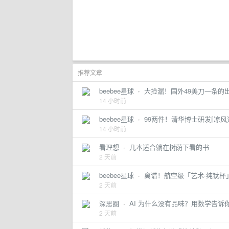
推荐文章
beebee星球
·
大捡漏！国外49美刀一条的
14 小时前
beebee星球
·
99两件！清华博士研发⌈凉风
14 小时前
看理想
·
几本适合躺在树荫下看的书
2 天前
beebee星球
·
离谱！航空级「艺术·纯钛杯
2 天前
深思圈
·
AI 为什么没有品味？用数学告诉
2 天前