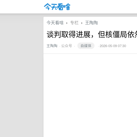
今天看啥
专栏
王陶陶
›
›
谈判取得进展，但核僵局依
王陶陶
·
公众号
·
自媒体
· 2026-05-09 07:30