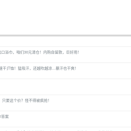
出口浴巾，咱们30元清仓！内购自留款，巨好用！
速干⌋T恤！猛吸汗，还越吹越凉...暴汗也干爽！
」只要这个价？怪不得被疯抢！
你答案