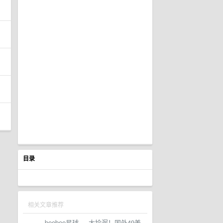
目录
相关文章推荐
beebee星球
·
大捡漏！国外49美