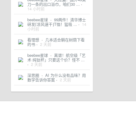
刀一条的出口浴巾，咱们30 ...
·
14 小时前
beebee星球
·
99两件！清华博士
研发⌈凉风速干⌋T恤！猛吸 ...
·
14
小时前
看理想
·
几本适合躺在树荫下看
的书
·
2 天前
beebee星球
·
离谱！航空级「艺
术·纯钛杯」只要这个价？怪不 ...
·
2 天前
深思圈
·
AI 为什么没有品味？用
数学告诉你答案
·
2 天前