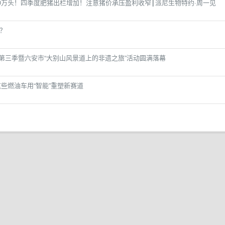
00万头！四季度肥猪出栏增加！注意猪价承压盈利收窄‖派尼生物特约·周一见
r？
年华第三季暨六安市“大别山风景道上的非遗之旅”活动圆满落幕
这些燃油车用“智能”重塑新赛道