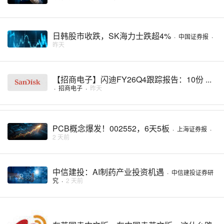
日韩股市收跌，SK海力士跌超4%
·
中国证券报
·
昨天
【招商电子】闪迪FY26Q4跟踪报告：10份 ...
·
招商电子
·
昨天
PCB概念爆发！002552，6天5板
·
上海证券报
·
2 天前
中信建投：AI制药产业投资机遇
·
中信建投证券研
究
·
2 天前