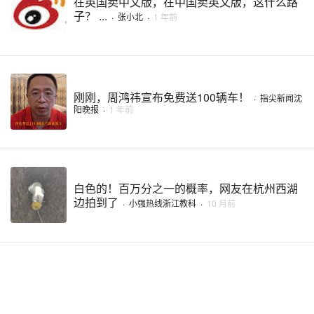
在英国卖中文版，在中国卖英文版，这什么路
子？ ...
·
张小北
·
1 年前
刚刚，周鸿祎宣布免费送100辆车！
·
指尖新闻沈
阳晚报
·
1 年前
白色的！百万分之一的概率，网友在杭州西湖
边拍到了
·
小强热线浙江教科
·
10 月前