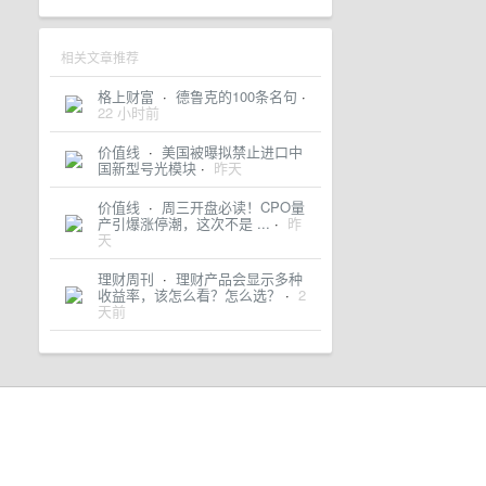
相关文章推荐
格上财富
·
德鲁克的100条名句
·
22 小时前
价值线
·
美国被曝拟禁止进口中
国新型号光模块
·
昨天
价值线
·
周三开盘必读！CPO量
产引爆涨停潮，这次不是 ...
·
昨
天
理财周刊
·
理财产品会显示多种
收益率，该怎么看？怎么选？
·
2
天前