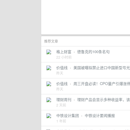
推荐文章
格上财富
·
德鲁克的100条名句
22 小时前
价值线
·
美国被曝拟禁止进口中国新型号光
昨天
价值线
·
周三开盘必读！CPO量产引爆涨
昨天
理财周刊
·
理财产品会显示多种收益率，该
2 天前
中铁设计集团
·
中铁设计要闻播报
1 年前