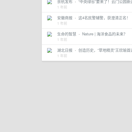
余杭发布
·
“中央绿谷”要来了！云门公园新
1 年前
安徽商报
·
这4名民警辅警，获澄清正名！
1 年前
生命的智慧
·
Nature | 海洋食品的未来？
1 年前
湖北日报
·
创造历史，“草地精灵”王欣瑜
1 年前