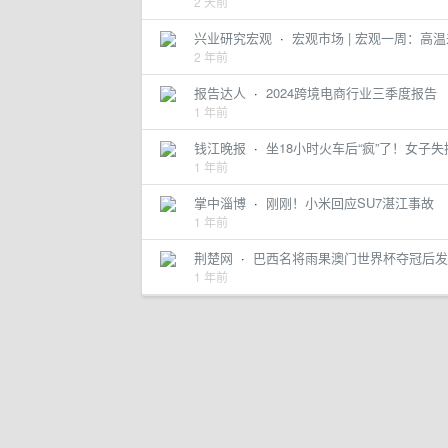
2 天前
兴业研究宏观
·
宏观市场 | 宏观一周：高
2 年前
报告达人
·
2024跨境电商行业三季度报告
1 年前
钱江晚报
·
坐18小时火车后“疯”了！女子
1 年前
掌中淄博
·
刚刚！小米回应SU7湛江事故
1 年前
荆楚网
·
巴西名将雨果澳门世界杯夺冠后
1 年前