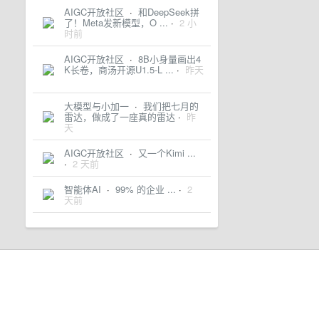
AIGC开放社区
·
和DeepSeek拼
了！Meta发新模型，O ...
·
2 小
时前
AIGC开放社区
·
8B小身量画出4
K长卷，商汤开源U1.5-L ...
·
昨天
大模型与小加一
·
我们把七月的
雷达，做成了一座真的雷达
·
昨
天
AIGC开放社区
·
又一个Kimi ...
·
2 天前
智能体AI
·
99% 的企业 ...
·
2
天前