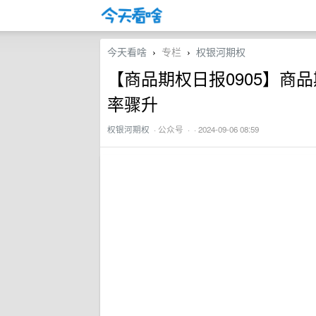
今天看啥
专栏
权银河期权
›
›
【商品期权日报0905】商
率骤升
权银河期权
·
公众号
· · 2024-09-06 08:59