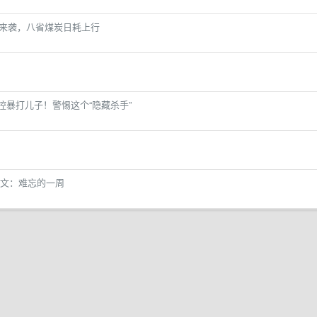
温来袭，八省煤炭日耗上行
失控暴打儿子！警惕这个“隐藏杀手”
发文：难忘的一周