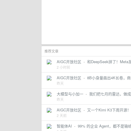
推荐文章
AIGC开放社区
·
和DeepSeek拼了！Me
2 小时前
AIGC开放社区
·
8B小身量画出4K长卷，商汤开源U
昨天
大模型与小加一
·
我们把七月的雷达，做成
昨天
AIGC开放社区
·
又一个Kimi K3下周开源
2 天前
智能体AI
·
99% 的企业 Agent，都不是输