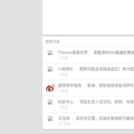
推荐文章
Thomas看看世界
·
新整理的500篇摄影教程目录
1 年前
小莉帮忙
·
肥胖可能会导致高血压！​老中
1 年前
跟蒋晖学电商
·
新课，帮助电商老板培养听话，
1 年前
科奖中心
·
项目负责人无学历、职称、年龄
1 年前
华龙网
·
演员辛芷蕾，获威尼斯电影节最佳
11 月前