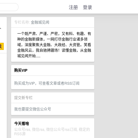
注册
登录
专栏名称:
金融城见闻
一个既严肃、严谨、严密，又有料、有趣、有
种的金融新媒体，一网打尽金融行业诸多领
域，深度聚焦大金融、大政经、大资管。笑看
金融风云，我自驰骋疆场！读懂金融，从金融
城见闻开始.....
购买VIP
购买成为VIP，可查看文章或者RSS订阅
提交新专栏
我也要提交微信公众号
今天看啥
公众号rss, 微信rss, 微信公众号rss订阅, 稳定的
RSS源