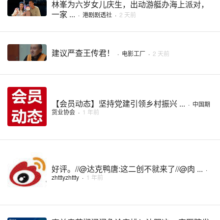
林峯为六岁女儿庆生，出动游艇办海上派对，
一家 ...
·
港剧剧透社
·
2 天前
建议严查王传君！
·
电影工厂
·
2 天前
【会员动态】坚持党建引领乡村振兴 ...
·
中国期
货业协会
·
1 年前
好评。//@达克鸭唐:这二创不就来了//@肉 ...
·
zhtttyzhttty
·
1 年前