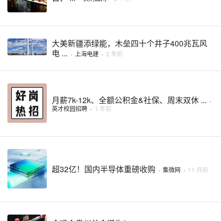
大美新疆添绿能，木垒四十个井子400兆瓦风
电 ...
·
上海电建
·
2 年前
月薪7k-12k、全额公积金&社保、周末双休 ...
·
英才校园招聘
·
1 年前
超32亿！国内半导体重磅收购
·
集微网
·
11 月前