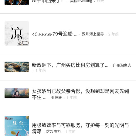
AI牛市回来了？
·
美投investing
·
昨天
<𝓒𝓾𝓲𝓼𝓲𝓷𝓮>79号渔船 ...
·
深圳海上世界
·
2 年前
新政砸下，广州买房比租房划算了...
·
广州淘房志
·
1 年前
女孩晒出已故父亲合影，没想到却是网友先绷
不住 ...
·
亚健康
·
1 年前
用极致效率与可靠服务，守护每一刻的光明与
清凉
·
煜邦电力
·
1 年前