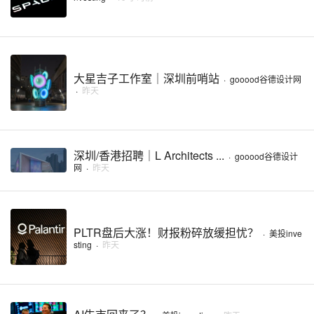
大星吉子工作室｜深圳前哨站
·
gooood谷德设计网
·
昨天
深圳/香港招聘｜L Architects ...
·
gooood谷德设计
网
·
昨天
PLTR盘后大涨！财报粉碎放缓担忧？
·
美投inve
sting
·
昨天