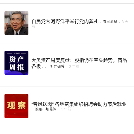
自民党为河野洋平举行党内葬礼
·
参考消息
·
3 天
前
大类资产周度复盘：股指仍在空头趋势，商品
各板 ...
·
对冲研投
·
2 年前
“春风送岗” 各地密集组织招聘会助力节后就业
·
徐州市场监管
·
1 年前