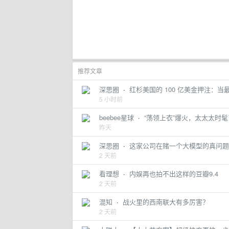
推荐文章
深思圈
·
红杉美国的 100 亿美金押注：
5 小时前
beebee星球
·
“荡领上衣”爆火，太太太时
昨天
深思圈
·
这家公司在赌一个大模型的真问题
2 天前
看理想
·
内娱再也拍不出这样的豆瓣9.4
2 天前
混知
·
战火里的西南联大有多厉害？
2 天前