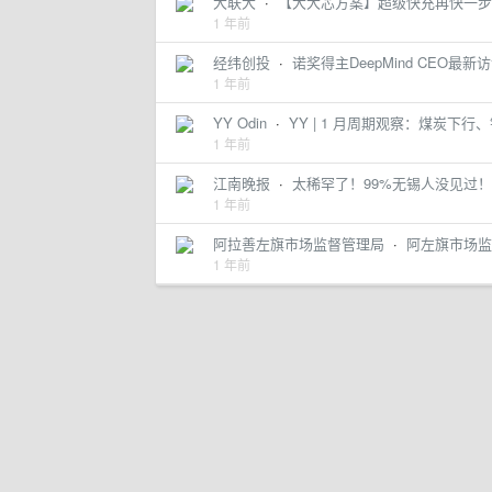
大联大
·
【大大芯方案】超级快充再快一步
1 年前
经纬创投
·
诺奖得主DeepMind CEO
1 年前
YY Odin
·
YY | 1 月周期观察：煤炭下
1 年前
江南晚报
·
太稀罕了！99%无锡人没见过！
1 年前
阿拉善左旗市场监督管理局
·
阿左旗市场监
1 年前