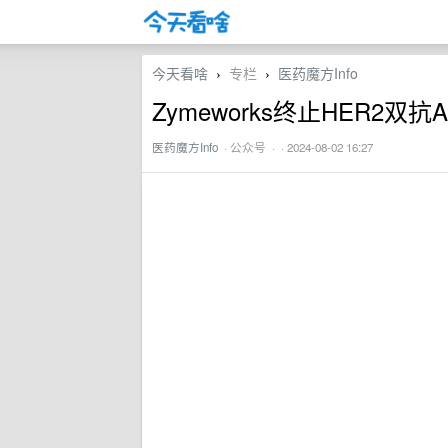
今天看啥
专栏
医药魔方Info
›
›
Zymeworks终止HER2双抗
医药魔方Info
·
公众号
· · 2024-08-02 16:27