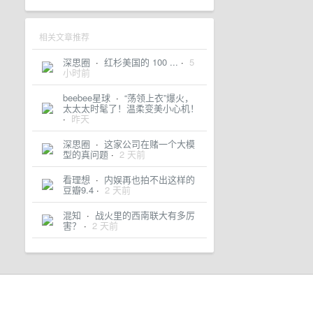
相关文章推荐
深思圈
·
红杉美国的 100 ...
·
5
小时前
beebee星球
·
“荡领上衣”爆火，
太太太时髦了！温柔变美小心机！
·
昨天
深思圈
·
这家公司在赌一个大模
型的真问题
·
2 天前
看理想
·
内娱再也拍不出这样的
豆瓣9.4
·
2 天前
混知
·
战火里的西南联大有多厉
害？
·
2 天前