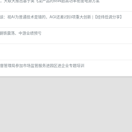
，大联大推出基于英飞凌产品的65W超高功率密度电源方案
最新访谈：视AI为普通技术是错的，AGI还差2到3项重大创新 |【经纬低调分享】
行、钢铁震荡、中游业绩预亏
督管理局参加市场监管服务进园区进企业专题培训