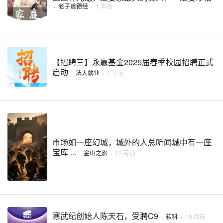
·
老子道德经
·
1 年前
【招聘三】永赢基金2025届春季校园招聘正式
启动
·
法大就业
·
1 年前
市场如一座幻城，城外的人总听闻城中有一座
宝库 ...
·
金山之旅
·
12 月前
寒武纪创始人陈天石，受聘C9
·
软科
·
10 月前