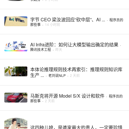
字节 CEO 梁汝波回应“砍中层”、AI ...
·
程序员的
那些事
·
14 小时前
AI Infra进阶：如何让大模型输出确定的结果
·
腾讯技术工程
·
昨天
本体论推理规则技术再索引：推理规则知识库
生产 ...
·
老刘说NLP
·
2 天前
马斯克将开源 Model S/X 设计和软件
·
程序员的
那些事
·
2 天前
这四种儿媳，是婆家最大的贵人，一定要珍惜