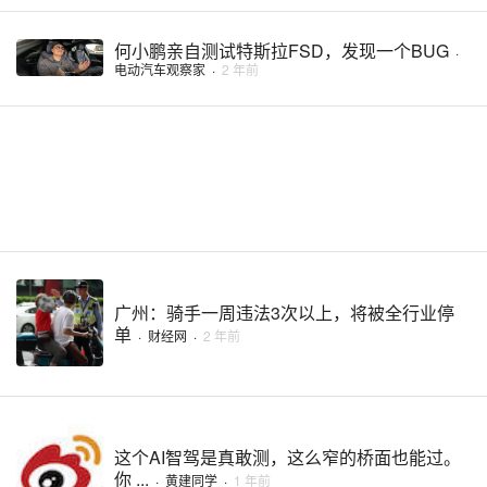
何小鹏亲自测试特斯拉FSD，发现一个BUG
·
电动汽车观察家
·
2 年前
广州：骑手一周违法3次以上，将被全行业停
单
·
财经网
·
2 年前
这个AI智驾是真敢测，这么窄的桥面也能过。
你 ...
·
黄建同学
·
1 年前