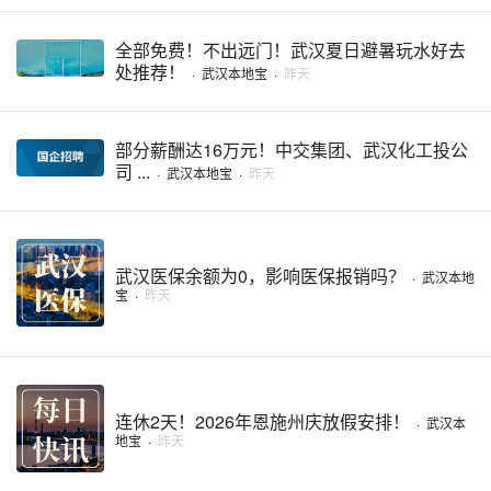
全部免费！不出远门！武汉夏日避暑玩水好去
处推荐！
·
武汉本地宝
·
昨天
部分薪酬达16万元！中交集团、武汉化工投公
司 ...
·
武汉本地宝
·
昨天
武汉医保余额为0，影响医保报销吗？
·
武汉本地
宝
·
昨天
连休2天！2026年恩施州庆放假安排！
·
武汉本
地宝
·
昨天