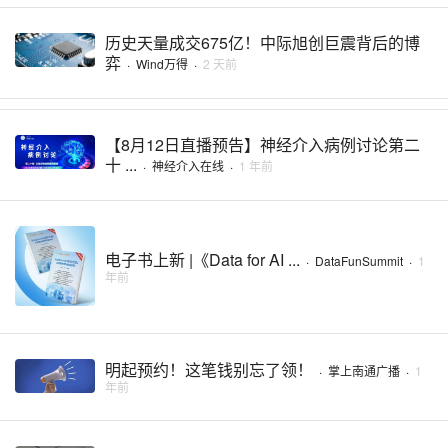
历史天量成交675亿！中际旭创巨震背后的博
弈
·
Wind万得
·
2 天前
【8月12日直播预告】神经介入病例讨论第二
十 ...
·
神经介入在线
·
1 年前
电子书上新 |《Data for AI ...
·
DataFunSummit
·
1
年前
明起预约！这笔钱别忘了领！
·
掌上南通广播
·
1
年前