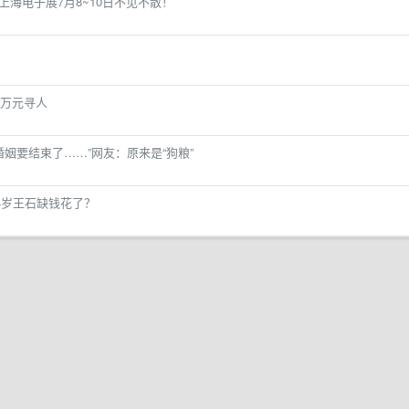
4上海电子展7月8~10日不见不散！
万元寻人
婚姻要结束了……”网友：原来是“狗粮”
4岁王石缺钱花了？