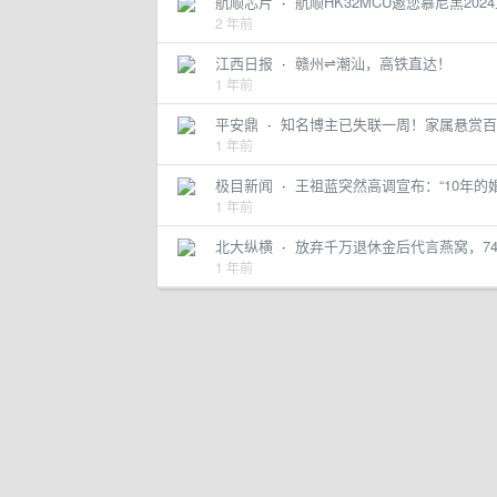
航顺芯片
·
航顺HK32MCU邀您慕尼黑202
2 年前
江西日报
·
赣州⇌潮汕，高铁直达！
1 年前
平安鼎
·
知名博主已失联一周！家属悬赏百
1 年前
极目新闻
·
王祖蓝突然高调宣布：“10年的
1 年前
北大纵横
·
放弃千万退休金后代言燕窝，7
1 年前