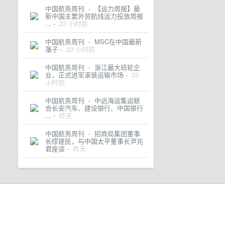
中国航务周刊
·
【运力周报】最
新中国主要外贸航线运力投放周报
...
·
23 小时前
中国航务周刊
·
MSC在中国最新
落子
·
23 小时前
中国航务周刊
·
浙江最大班轮企
业，正式进军滚装运输市场
·
23
小时前
中国航务周刊
·
中远海运集运联
合长安汽车、建设银行、中国银行
...
·
昨天
中国航务周刊
·
招商局集团董事
长缪建民，与中国太平董事长尹兆
君座谈
·
昨天