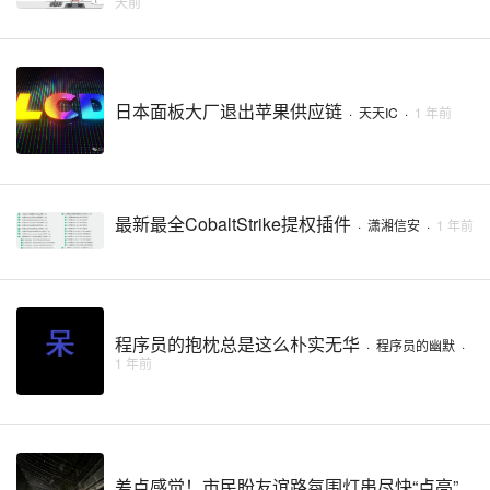
天前
日本面板大厂退出苹果供应链
·
天天IC
·
1 年前
最新最全CobaltStrike提权插件
·
潇湘信安
·
1 年前
程序员的抱枕总是这么朴实无华
·
程序员的幽默
·
1 年前
差点感觉！市民盼友谊路氛围灯串尽快“点亮”