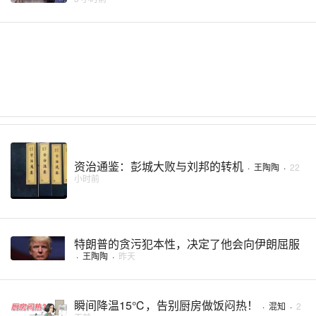
资治通鉴：彭城大败与刘邦的转机
·
王陶陶
·
22
小时前
特朗普的贪污犯本性，决定了他会向伊朗屈服
·
王陶陶
·
昨天
瞬间降温15℃，告别厨房做饭闷热！
·
混知
·
2