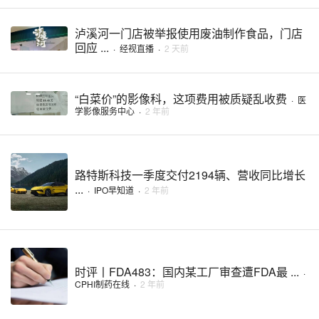
泸溪河一门店被举报使用废油制作食品，门店
回应 ...
·
经视直播
·
2 天前
“白菜价”的影像科，这项费用被质疑乱收费
·
医
学影像服务中心
·
2 年前
路特斯科技一季度交付2194辆、营收同比增长
...
·
IPO早知道
·
2 年前
时评丨FDA483：国内某工厂审查遭FDA最 ...
·
CPHI制药在线
·
2 年前