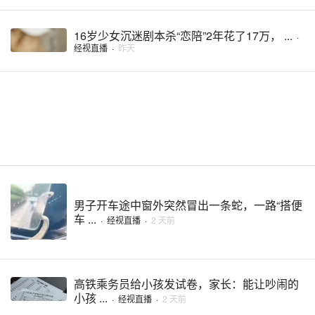
16岁少女沉迷剧本杀“恋陪”2年花了17万， ...
·
经视直播
·
昨天
男子开车途中窗外突然冒出一条蛇，一路“搭便
车 ...
·
经视直播
·
2 天前
高铁乘务员给小孩发试卷，家长：能让吵闹的
小孩 ...
·
经视直播
·
2 天前