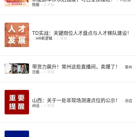
院报
·
2 天前
TD实战：关键岗位人才盘点与人才梯队建设！
·
HR新逻辑
·
1 年前
带货力飙升！常州这些直播间，卖爆了！
·
常州
日报
·
1 年前
山西：关于一处非现场测速点位的公示！
·
汾边
闲话
·
1 年前