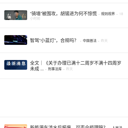
“骑墙”被围攻，胡锡进为何不惊慌
·
规则视界
·
18
小时前
智驾“小蓝灯”，合规吗？
·
中国普法
·
昨天
全文｜《关于办理已满十二周岁不满十四周岁
未成 ...
·
刑事法库
·
昨天
新能源车涉水后报废，可否全损理赔？
·
人民法