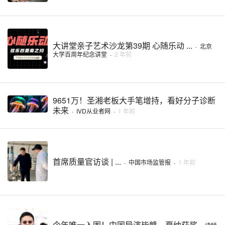
大讲堂亲子艺术沙龙第39期 心随乐动 ...
·
北京
大学百周年纪念讲堂
·
2 年前
9651万！圣湘老板大手笔增持，看好分子诊断
未来
·
IVD从业者网
·
1 年前
首席质量官访谈 | ...
·
中国市场监管报
·
1 年前
今年唯一入围！中国导演毕赣，戛纳获奖