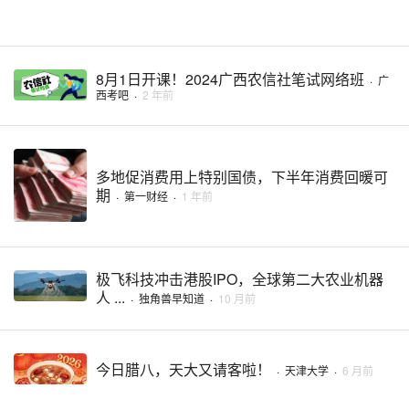
8月1日开课！2024广西农信社笔试网络班
·
广
西考吧
·
2 年前
多地促消费用上特别国债，下半年消费回暖可
期
·
第一财经
·
1 年前
极飞科技冲击港股IPO，全球第二大农业机器
人 ...
·
独角兽早知道
·
10 月前
今日腊八，天大又请客啦！
·
天津大学
·
6 月前