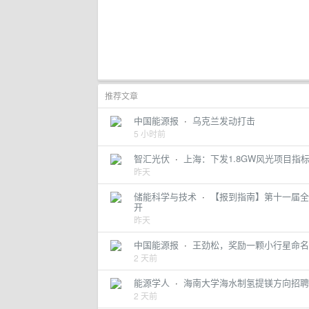
推荐文章
中国能源报
·
乌克兰发动打击
5 小时前
智汇光伏
·
上海：下发1.8GW风光项目指
昨天
储能科学与技术
·
【报到指南】第十一届全国
开
昨天
中国能源报
·
王劲松，奖励一颗小行星命名
2 天前
能源学人
·
海南大学海水制氢提镁方向招聘科
2 天前