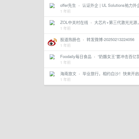
offer先生
·
认证外企 | UL Solution
1 年前
ZOL中关村在线
·
大芯片+第三代激光光源，
1 年前
股道热肠也
·
转发微博-20250213224056
1 年前
Foodaily每日食品
·
“奶酪女王”要冲击百亿
1 年前
海南旅文
·
毕业旅行，相约白沙！快来开启
1 年前