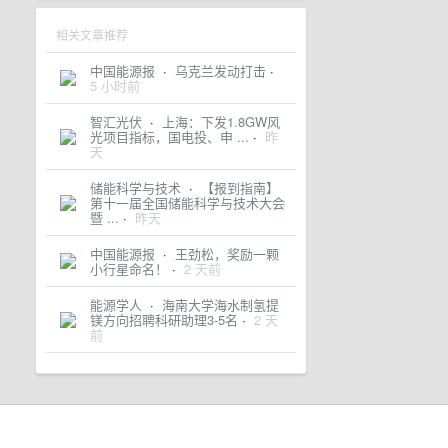
相关文章推荐
中国能源报
·
乌克兰发动打击
·
5 小时前
智汇光伏
·
上海：下发1.8GW风
光项目指标，国电投、申 ...
·
昨
天
储能科学与技术
·
【报到指南】
第十一届全国储能科学与技术大会
暨 ...
·
昨天
中国能源报
·
王劲松，奖励一颗
小行星命名！
·
2 天前
能源学人
·
海南大学海水制氢提
镁方向招聘科研助理3-5名
·
2 天
前