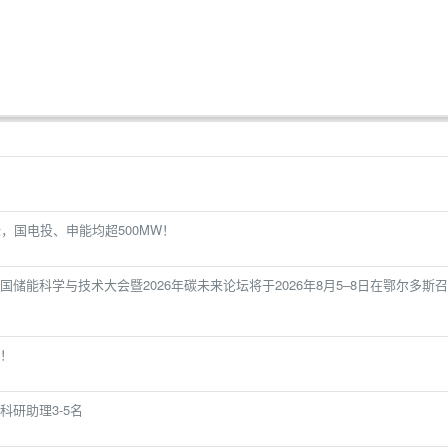
标，国电投、申能均超500MW！
储能科学与技术大会暨2026年碳未来论坛将于2026年8月5–8日在鄂尔多斯召
！
研助理3-5名