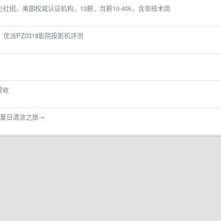
s祐力外企社招，美国权威认证机构，13薪，月薪10-40k，含非技术岗
优派PZ2318影院投影机评测
营收
夏日清凉之旅→