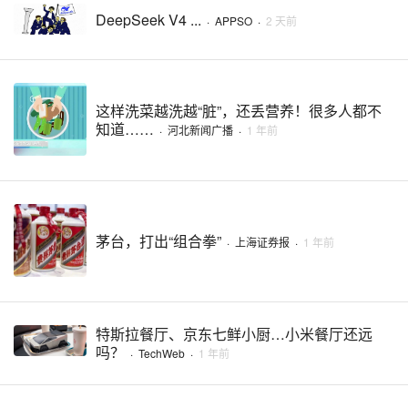
DeepSeek V4 ...
·
APPSO
·
2 天前
这样洗菜越洗越“脏”，还丢营养！很多人都不
知道……
·
河北新闻广播
·
1 年前
茅台，打出“组合拳”
·
上海证券报
·
1 年前
特斯拉餐厅、京东七鲜小厨…小米餐厅还远
吗？
·
TechWeb
·
1 年前