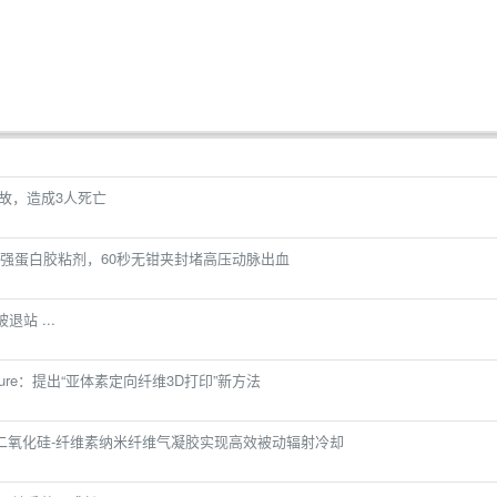
事故，造成3人死亡
超强蛋白胶粘剂，60秒无钳夹封堵高压动脉出血
站 ...
ure：提出“亚体素定向纤维3D打印”新方法
二氧化硅-纤维素纳米纤维气凝胶实现高效被动辐射冷却