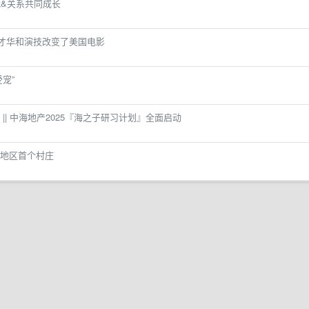
&关系共同成长
用才华和演技改变了美国电影
宠”
 || 中海地产2025『海之子研习计划』全面启动
地区首个村庄