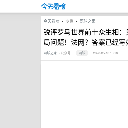
今天看啥
专栏
网球之家
›
›
锐评罗马世界前十众生相：
局问题！法网？答案已经写
网球之家
·
公众号
·
网球
· 2026-05-13 13:10