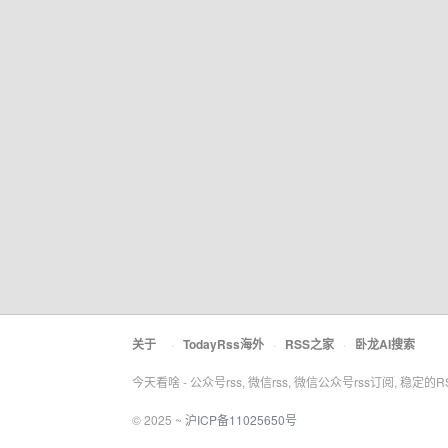
关于
·
TodayRss海外
·
RSS之家
·
卧龙AI搜索
今天看啥 - 公众号rss, 微信rss, 微信公众号rss订阅, 稳定的
© 2025 ~
沪ICP备11025650号