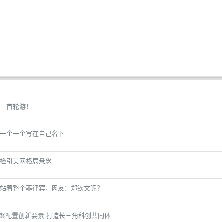
十首轮游！
一个一个写在自己名下
检引美网格局悬念
站着整个菲律宾，网友：郑钦文呢？
集聚配置创新要素 打造长三角科创共同体