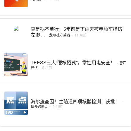
真是祸不单行，5年前是下雨天被电瓶车撞伤
左脚 ...
·
龙爪槐守望者
·
11 月前
TEESS三大“硬核招式”，掌控用电安全！
·
智汇
光伏
·
8 月前
海尔施基因！生殖道四项核酸检测！获批！
·
体外诊断网
·
2 月前