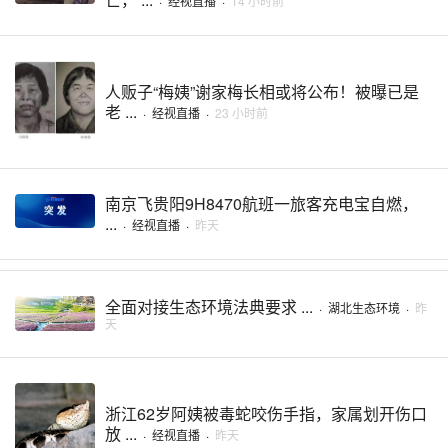
·
经视直播
·
14 小时前
人贩子“梅姨”谢家梅长相或将公布！被曝已是
老 ...
·
经视直播
·
23 小时前
南京飞贵阳9H8470航班一旅客充电宝自燃，
...
·
经视直播
·
昨天
全面对接生态环境法典要求 ...
·
湖北生态环境
·
昨
天
浙江62岁阿姨被毒蛇咬伤手指，家属划开伤口
放 ...
·
经视直播
·
昨天