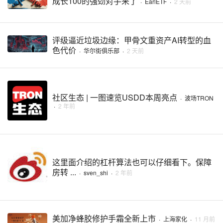
成长100的强劲对手来了
·
EarlETF
·
2 天前
评级逼近垃圾边缘：甲骨文重资产AI转型的血
色代价
·
华尔街俱乐部
·
2 天前
社区生态 | 一图速览USDD本周亮点
·
波场TRON
·
2 年前
这里面介绍的杠杆算法也可以仔细看下。保障
房转 ...
·
sven_shi
·
2 年前
美加净蜂胶修护手霜全新上市
·
上海家化
·
11 月前