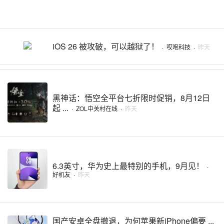
iOS 26 被攻破，可以越狱了！
·
哎咆科技
·
昨天
黑神话：悟空全平台七折限时促销，8月12日
起 ...
·
ZOL中关村在线
·
昨天
6.3英寸，华为史上最特别的手机，9月见！
·
好机友
·
昨天
国产安卓全盘撤退，为何苹果新iPhone偏要 ...