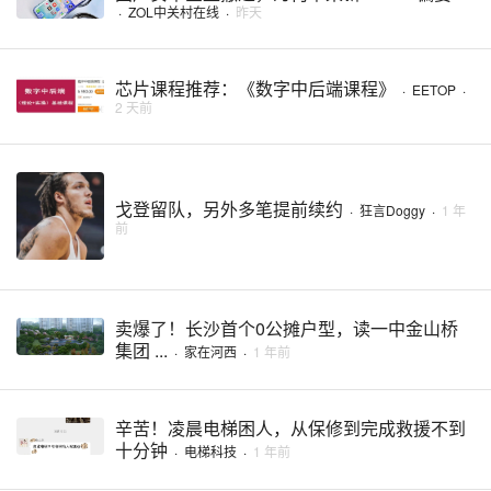
·
ZOL中关村在线
·
昨天
芯片课程推荐：《数字中后端课程》
·
EETOP
·
2 天前
戈登留队，另外多笔提前续约
·
狂言Doggy
·
1 年
前
卖爆了！长沙首个0公摊户型，读一中金山桥
集团 ...
·
家在河西
·
1 年前
辛苦！凌晨电梯困人，从保修到完成救援不到
十分钟
·
电梯科技
·
1 年前