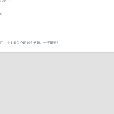
实习生！
P！
问：业主最关心的10个问题，一次讲透！