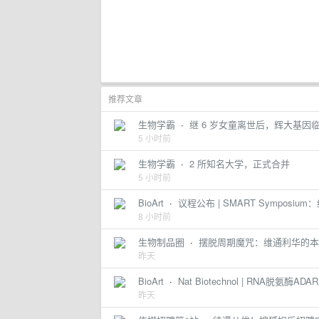
推荐文章
生物学霸
·
继 6 岁女童离世后，辉大基
5 小时前
生物学霸
·
2 所知名大学，正式合并
5 小时前
BioArt
·
议程公布 | SMART Symposiu
8 小时前
生物制品圈
·
摆脱周期魔咒：维通利华的本
昨天
BioArt
·
Nat Biotechnol | RNA脱
昨天