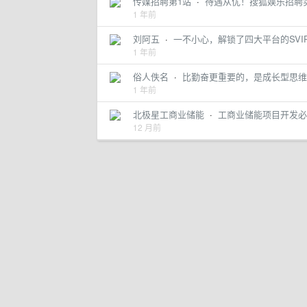
传媒招聘第1站
·
待遇从优！搜狐娱乐招聘
1 年前
刘阿五
·
一不小心，解锁了四大平台的SVI
1 年前
俗人佚名
·
比勤奋更重要的，是成长型思维
1 年前
北极星工商业储能
·
工商业储能项目开发必
12 月前