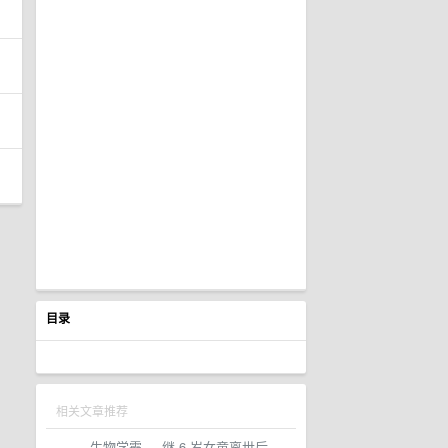
目录
相关文章推荐
生物学霸
·
继 6 岁女童离世后，