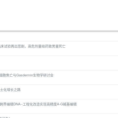
因临床试验再出悲剧，高危剂量给药致男童死亡
m：细胞焦亡与Gasdermin生物学研讨会
土化增长之路
氨酶ADAR跨界编辑DNA--工程化改造实现高精度A-G碱基编辑