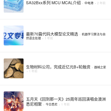
SA32Bxx系列 MCU MCAL介绍
·
中电港
·
2 年前
最新70篇代码大模型论文精选
·
机器学习算法与自
然语言处理
·
1 年前
生物材料公司，完成近亿元B+轮融资
·
器械之家
·
1 年前
五月天《回到那一天》25周年巡回演唱会澳洲
悉尼相聚
·
今日悉尼
·
1 年前