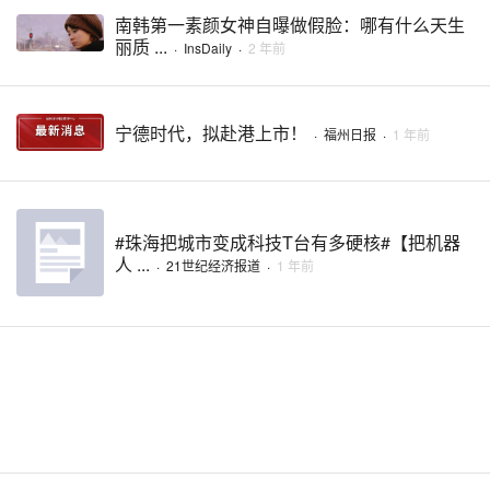
南韩第一素颜女神自曝做假脸：哪有什么天生
丽质 ...
·
InsDaily
·
2 年前
宁德时代，拟赴港上市！
·
福州日报
·
1 年前
#珠海把城市变成科技T台有多硬核#【把机器
人 ...
·
21世纪经济报道
·
1 年前