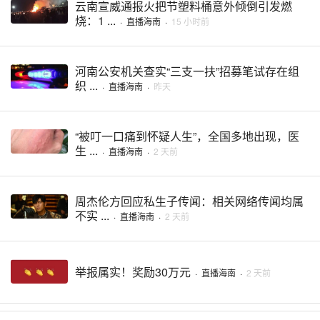
云南宣威通报火把节塑料桶意外倾倒引发燃
烧：1 ...
·
直播海南
·
15 小时前
河南公安机关查实“三支一扶”招募笔试存在组
织 ...
·
直播海南
·
昨天
“被叮一口痛到怀疑人生”，全国多地出现，医
生 ...
·
直播海南
·
2 天前
周杰伦方回应私生子传闻：相关网络传闻均属
不实 ...
·
直播海南
·
2 天前
举报属实！奖励30万元
·
直播海南
·
2 天前