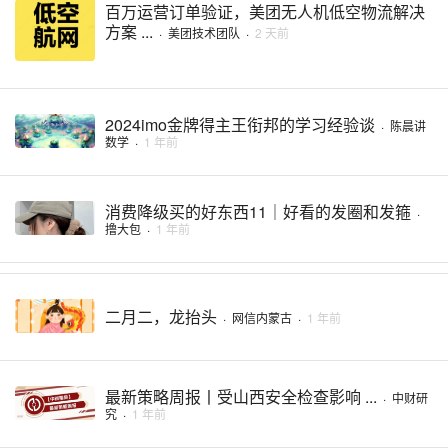
百万运营订单验证，美团无人机低空物流解决
方案 ...
·
美团技术团队
·
2 天前
2024imo金牌得主王衔邦的学习经验谈
·
陈晨讲
数学
·
1 年前
消费降级买的好东西11｜好看的发圈和发箍
·
撸大包
·
1 年前
二月二，龙抬头
·
网信内蒙古
·
1 年前
最新策略周报丨受山西安全检查影响 ...
·
中财研
究
·
1 年前