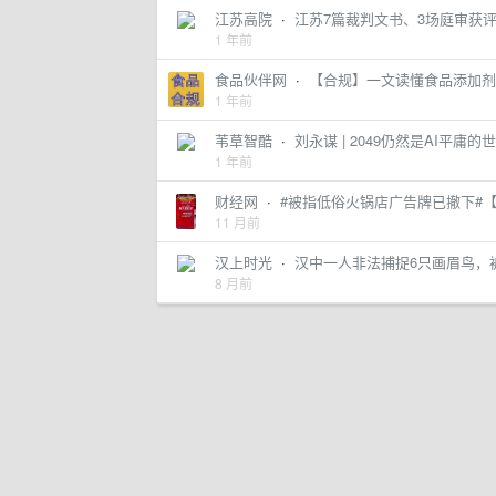
江苏高院
·
江苏7篇裁判文书、3场庭审获评
1 年前
食品伙伴网
·
【合规】一文读懂食品添加剂
1 年前
苇草智酷
·
刘永谋 | 2049仍然是AI平庸的
1 年前
财经网
·
#被指低俗火锅店广告牌已撤下#【#市
11 月前
汉上时光
·
汉中一人非法捕捉6只画眉鸟，
8 月前