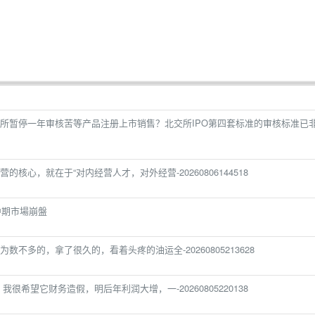
所暂停一年审核苦等产品注册上市销售？北交所IPO第四套标准的审核标准已
核心，就在于“对内经营人才，对外经营-20260806144518
中期市場崩盤
不多的，拿了很久的，看着头疼的油运全-20260805213628
很希望它财务造假，明后年利润大增，一-20260805220138