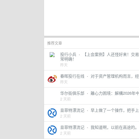
推荐文章
投行小兵
·
【上会案例】人还怪好来！交易
常明确！
昨天
春晖投行在线
·
对于资产管理机构而言，经营的
昨天
华尔街俱乐部
·
離心力困境：解構2026年
2 天前
韭菲特漂流记
·
早上做了一个操作，把手上为数
2 天前
韭菲特漂流记
·
我知道啊，以前在高途的。 我
2 天前