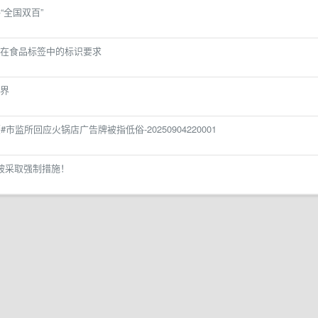
“全国双百”
在食品标签中的标识要求
世界
监所回应火锅店广告牌被指低俗-20250904220001
被采取强制措施！