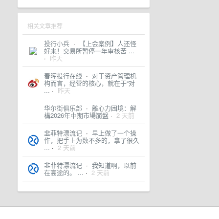
相关文章推荐
投行小兵
·
【上会案例】人还怪
好来！交易所暂停一年审核苦 ...
·
昨天
春晖投行在线
·
对于资产管理机
构而言，经营的核心，就在于“对
...
·
昨天
华尔街俱乐部
·
離心力困境：解
構2026年中期市場崩盤
·
2 天前
韭菲特漂流记
·
早上做了一个操
作，把手上为数不多的，拿了很久
...
·
2 天前
韭菲特漂流记
·
我知道啊，以前
在高途的。 ...
·
2 天前