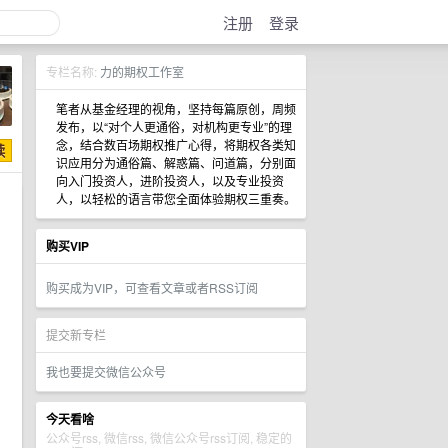
注册
登录
专栏名称:
力的期权工作室
笔者从基金经理的视角，坚持每篇原创，周频
发布，以“对个人更通俗，对机构更专业”的理
念，结合数百场期权推广心得，将期权各类知
识应用分为通俗篇、解惑篇、问道篇，分别面
向入门投资人，进阶投资人，以及专业投资
人，以轻松的语言带您全面体验期权三重奏。
购买VIP
购买成为VIP，可查看文章或者RSS订阅
提交新专栏
我也要提交微信公众号
今天看啥
公众号rss, 微信rss, 微信公众号rss订阅, 稳定的