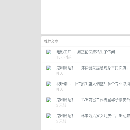
推荐文章
电影工厂
·
周杰伦回应私生子传闻
15 小时前
港剧剧透社
·
郑伊健蒙嘉慧现身平民面店，
昨天
视听潮
·
中传招生重大调整！多个专业取消
昨天
港剧剧透社
·
TVB前富二代男星郭子豪友
2 天前
港剧剧透社
·
林峯为六岁女儿庆生，出动游
2 天前