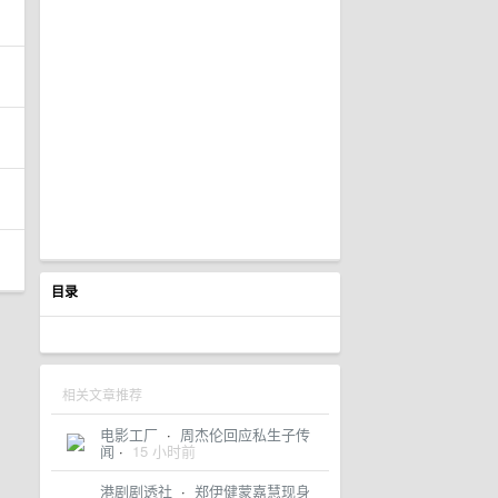
目录
相关文章推荐
电影工厂
·
周杰伦回应私生子传
闻
·
15 小时前
港剧剧透社
·
郑伊健蒙嘉慧现身