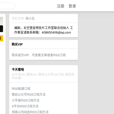
注册
登录
专栏名称:
张小北
编剧，太空堡垒预告片工作室联合创始人 工
作事宜请联系邮箱：408650406@qq.com
购买VIP
购买成为VIP，可查看文章或者RSS订阅
今天看啥
公众号rss, 微信rss, 微信公众号rss订阅, 稳定的
RSS源
RSS极速订阅
微信公众号RSS订阅方法
小宇宙RSS订阅方法
X平台RSS订阅方法
领英公司动态RSS订阅方法