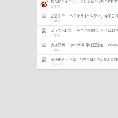
晓磊的基金生活
·
最近深感个人努力在时代的B
2 年前
墨香中华
·
今日小寒丨年味渐浓，游子思归
1 年前
深度学术搜索
·
多个高校校区，列入2025
1 年前
九派新闻
·
“太空出差”乘组已选定！2025
1 年前
美股IPO
·
重磅！阿里自研AI芯片技术参数
10 月前