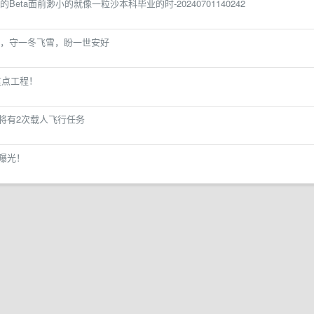
eta面前渺小的就像一粒沙本科毕业的时-20240701140242
，守一冬飞雪，盼一世安好
重点工程！
年将有2次载人飞行任务
曝光！