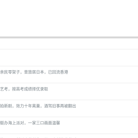
亲民零架子，曾旅居日本，已回流香港
艺考，按高考成绩择优录取
台拍新剧，效力十年离巢，酒驾旧事再被翻出
艇办海上派对，一家三口画面温馨