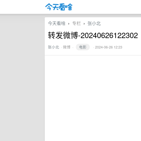
今天看啥
专栏
张小北
›
›
转发微博-20240626122302
张小北
·
微博
·
电影
· 2024-06-26 12:23