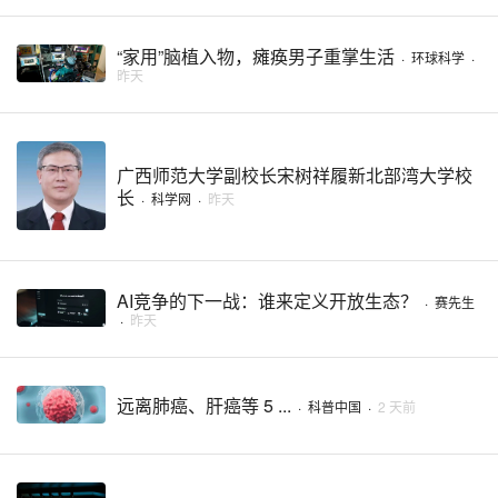
“家用”脑植入物，瘫痪男子重掌生活
·
环球科学
·
昨天
广西师范大学副校长宋树祥履新北部湾大学校
长
·
科学网
·
昨天
AI竞争的下一战：谁来定义开放生态？
·
赛先生
·
昨天
远离肺癌、肝癌等 5 ...
·
科普中国
·
2 天前