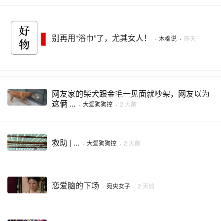
别再用“浴巾”了，尤其女人！
·
木棉说
·
昨天
网友家的柴犬跟金毛一见面就吵架，网友以为
这俩 ...
·
大爱狗狗控
·
2 天前
救助 | ...
·
大爱狗狗控
·
2 天前
恋爱脑的下场
·
宛央女子
·
2 天前