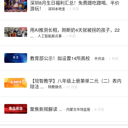
深圳8月生日福利汇总！免费蹭吃蹭喝、半价
游玩！
·
深圳本地宝
·
2 年前
用AI推测长相，刚断奶4天就被拐的孩子，22
...
·
人工智能那点事
·
1 年前
教育部公示！拟设置14所高校
·
半月谈
·
1 年前
【培智教学】八年级上册第单二元（二）表内
除法 ...
·
特教微讯
·
10 月前
聚焦新规解读 ...
·
内蒙古市场监管
·
8 月前