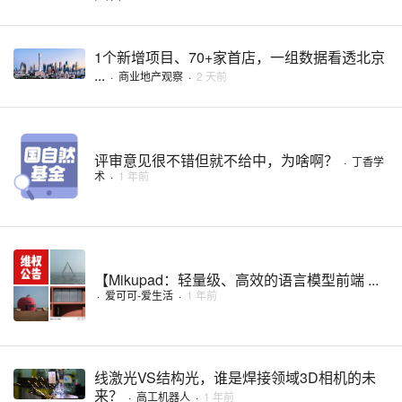
1个新增项目、70+家首店，一组数据看透北京
...
·
商业地产观察
·
2 天前
评审意见很不错但就不给中，为啥啊？
·
丁香学
术
·
1 年前
【Mikupad：轻量级、高效的语言模型前端 ...
·
爱可可-爱生活
·
1 年前
线激光VS结构光，谁是焊接领域3D相机的未
来？
·
高工机器人
·
1 年前