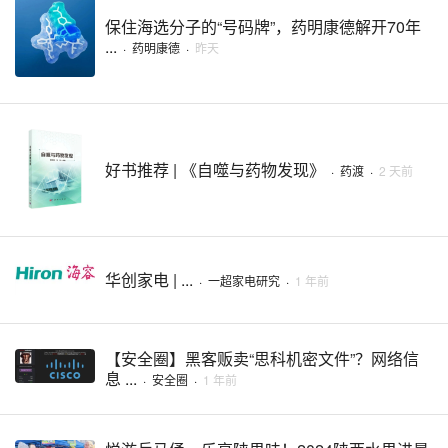
保住海选分子的“号码牌”，药明康德解开70年
...
·
药明康德
·
昨天
好书推荐 | 《自噬与药物发现》
·
药渡
·
2 天前
华创家电 | ...
·
一超家电研究
·
1 年前
【安全圈】黑客贩卖“思科机密文件”？网络信
息 ...
·
安全圈
·
1 年前