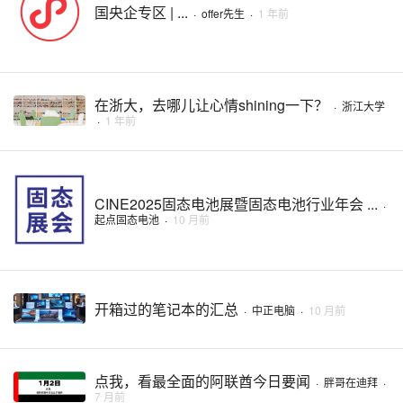
国央企专区 | ...
·
offer先生
·
1 年前
在浙大，去哪儿让心情shining一下？
·
浙江大学
·
1 年前
CINE2025固态电池展暨固态电池行业年会 ...
·
起点固态电池
·
10 月前
开箱过的笔记本的汇总
·
中正电脑
·
10 月前
点我，看最全面的阿联酋今日要闻
·
胖哥在迪拜
·
7 月前