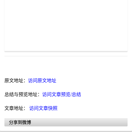
原文地址：
访问原文地址
总结与预览地址：
访问文章预览/总结
文章地址：
访问文章快照
分享到微博