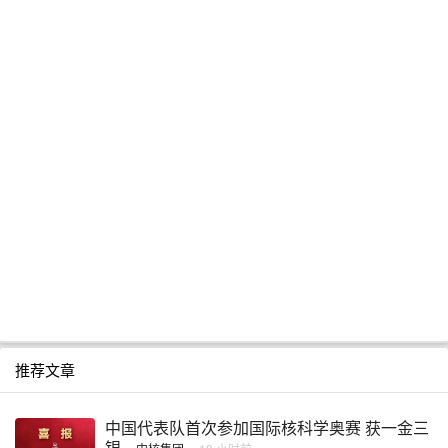
推荐文章
中国代表队首次参加国际核科学奥赛 获一金三
银