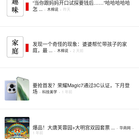
“当你跟妈妈开口试探要钱后……”哈哈哈哈哈
怎 ...
·
木棉说
·
昨天
发现一个奇怪的现象：婆婆帮忙带孩子的家
庭，最 ...
·
木棉说
·
2 天前
要抢首发？荣耀Magic7通过3C认证，下月登
场
·
科技美学
·
1 年前
爆品！大唐芙蓉园+大明宫双园套票 ...
·
华商网
·
1 年前