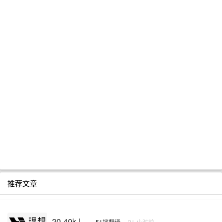
推荐文章
20-40k | ...
·
51找翻译
·
21 小时前