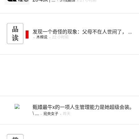
发现一个奇怪的现象：父母不在人世间了， ...
·
木棉说
·
22 小时前
甄嬛最牛x的一项人生管理能力是她超级会装。
\ ...
·
宛央女子
·
昨天