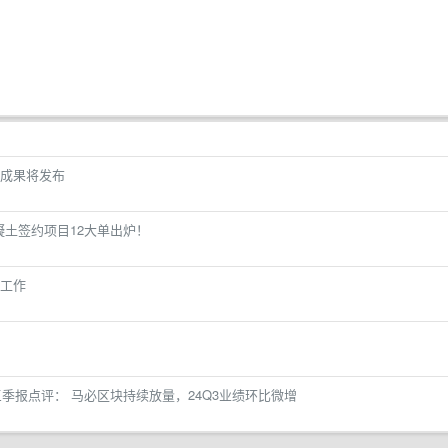
成果将发布
混凝土签约项目12大单出炉！
工作
三季报点评： 马必区块持续放量，24Q3业绩环比微增