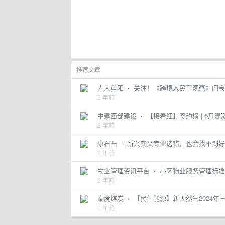
推荐文章
人大重阳
·
关注！《跨境人民币观察》问卷
2 年前
中建西部建设
·
【接着红】签约榜 | 6月
2 年前
康石石
·
新兴交叉专业选错，也会找不到好
2 年前
物业管理资讯平台
·
小区物业服务管理标准
2 年前
泰度煤炭
·
【民生能源】新天然气2024年
1 年前