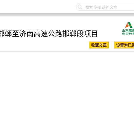
邯郸至济南高速公路邯郸段项目