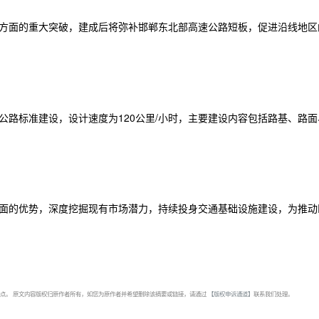
方面的重大突破，建成后将弥补邯郸东北部高速公路短板，促进沿线地区
速公路标准建设，设计速度为120公里/小时，主要建设内容包括路基、路面
面的优势，深度挖掘现有市场潜力，持续投身交通基础设施建设，为推动
点。 原文内容版权归原作者所有，如您为原作者并希望删除该摘要或链接，请通过
【版权申诉通道】
联系我们处理。