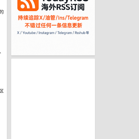
的
、
区