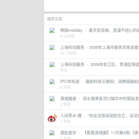
推荐文章
韩国me2day
·
夏天穿亚麻，是漫不经心的
8 小时前
上海科创服务
·
​2026年上海市服务贸易发
16 小时前
上海科创服务
·
2026年松江区、青浦区
昨天
IPO早知道
·
脑韵科技王朝阳：消费级脑机接
2 天前
潇湘晨报
·
涓水湘潭县河口镇华中村堤段发
2 年前
人间草木-槿
·
“你没法用演说腔念它，没法拉开
1 年前
游民星空
·
【看看游戏圈】11月第4周|
1 年前