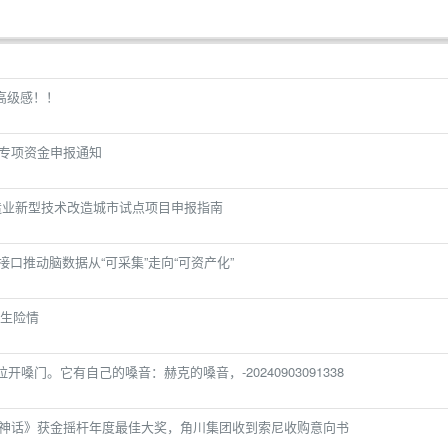
高级感！！
展专项资金申报通知
制造业新型技术改造城市试点项目申报指南
口推动脑数据从“可采集”走向“可资产化”
生险情
嗓门。它有自己的嗓音：赫克的嗓音，-20240903091338
《黑神话》获金摇杆年度最佳大奖，角川集团收到索尼收购意向书