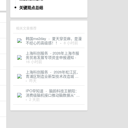
关键观点总结
相关文章推荐
韩国me2day
·
夏天穿亚麻，是漫
不经心的高级感！！
·
8 小时前
上海科创服务
·
​2026年上海市服
务贸易发展专项资金申报通知
·
16 小时前
上海科创服务
·
2026年松江区、
青浦区制造业新型技术改造城 ...
·
昨天
IPO早知道
·
脑韵科技王朝阳：
消费级脑机接口推动脑数据从“ ...
·
2 天前