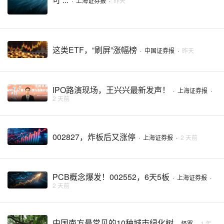
·
上海证券报
·
昨天
这类ETF，“刷屏”涨幅榜
·
中国证券报
·
昨天
IPO路演现场，王兴兴最新发声！
·
上海证券报
·
2 天前
002827，炸板后又涨停
·
上海证券报
·
2 天前
PCB概念爆发！002552，6天5板
·
上海证券报
·
2 天前
中国南方最常见的10种城市绿化树
·
怪罗
·
1 年